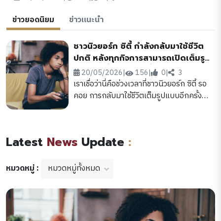
ข่าวยอดนิยม
ข่าวแนะนำ
ชาวนิวยอร์ก ซิตี้ กำลังกลับมาใช้ชีวิต
ปกติ หลังทุกกิจการสามารถเปิดเต็มรูป
แบบอีกครั้ง 19 พ.ค. นี้
20/05/2026
|
156
|
0
|
3
เราเชื่อว่านี่คือช่วงเวลาที่ชาวนิวยอร์ก ซิตี้ รอ
คอย การกลับมาใช้ชีวิตเต็มรูปแบบอีกครั้ง
หลังการแพร่ระบาดของโควิด-19 ถึง 1 ปี เต็ม
ตั้งแต่วันที่ 19 พฤษภาคมเป็นต้นไป ร้าน
อาหาร โรงยิม โรงละคร ร้านค้าปลีก และอีก
Latest
News
Update
:
หลายสถานที่จะกลับมาเปิดให้บริการเต็มรูป
แบบอีกครั้ง โดยไม่จำเป็นต้องจำกัดจำนวนที่
นั่งหรือเว้นระยะห่าง
หมวดหมู่ทั้งหมด
หมวดหมู่ :