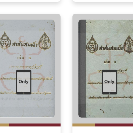
ปากน้ำโพธิ์ พระเจ้าบรมวงศ
กรมพระดำรงราชานุภาพ