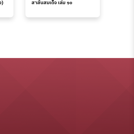
ง)
สาส์นสมเด็จ เล่ม ๑๐