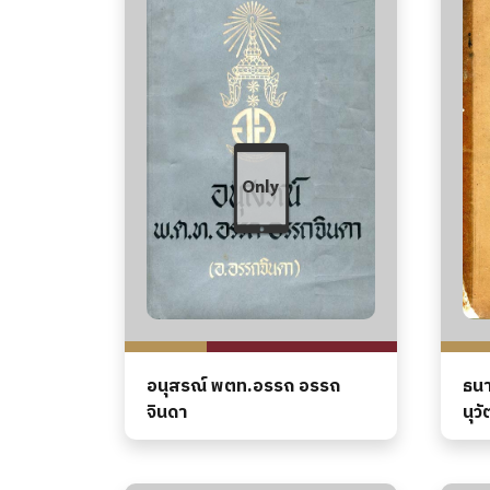
อนุสรณ์ พตท.อรรถ อรรถ
ธนา
จินดา
นุว