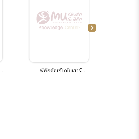
พิพิธภัณฑ์ไดโนเสาร์
พื้นเมืองเช
:dinosaur museum /รชฎ สุ
สกุล, ปริ
มานนท์.
วิเคราะห์ 
บร