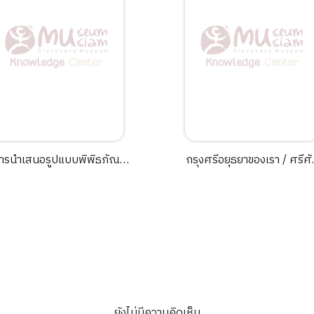
ารนำเสนอรูปแบบพิพิธภัณฑ์
กรุงศรีอยุธยาของเรา / ศรีศักร
ท้องถิ่นในจังหวัดหนองคาย /
วัลลิโภดม.
หัสนัย ริยาพันธ์.
ยังไม่มีความคิดเห็น