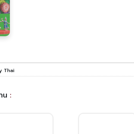
y Thai
อ่าน
: