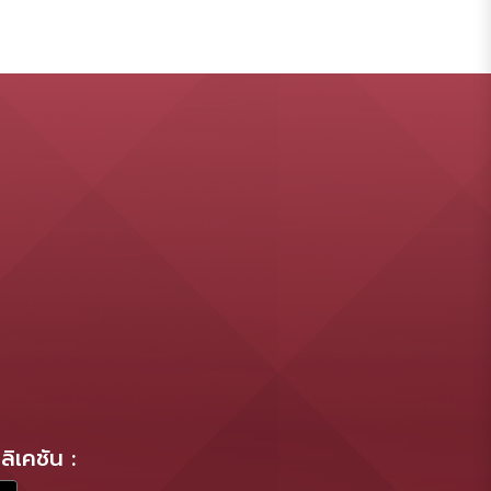
ิเคชัน :