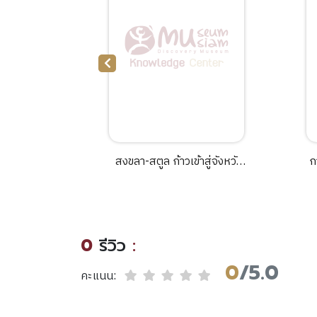
Asian
สงขลา-สตูล ก้าวเข้าสู่จังหวัด
ก
nravelling
อุตสาหกรรมหนัก.
says in
end Jan
 byVolker
0
รีวิว
:
y.
0
/5.0
คะแนน: