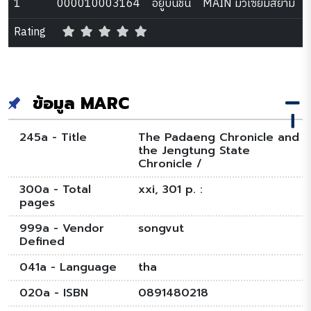
1
000010003164
อยู่บนชั้น
MAIN มิวเซียมสยาม
Rating
ข้อมูล MARC
245a - Title
The Padaeng Chronicle and
the Jengtung State
Chronicle /
300a - Total
xxi, 301 p. :
pages
999a - Vendor
songvut
Defined
041a - Language
tha
020a - ISBN
0891480218