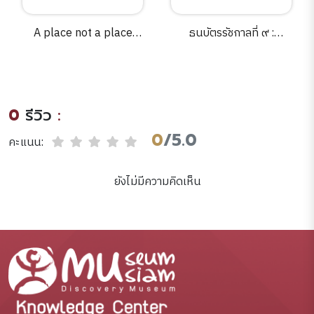
A place not a place
ธนบัตรรัชกาลที่ ๙ :
:reflection and
เอกลักษณ์แห่งองค์พระ
possibility in museums
มหากษัตริย์และความเป็น
and libraries /David
ไทย / ธนาคารแห่ง
Carr.
ประเทศไทย.
0
รีวิว
:
0
/5.0
คะแนน:
ยังไม่มีความคิดเห็น