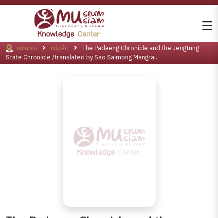
หน้าแรก
หนังสือ
The Padaeng Chronicle and the Jengtung
State Chronicle /translated by Sao Saimong Mangrai.