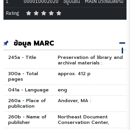
1
000010002020
อยู่บนชั้น
MAIN มิวเซียมสยาม
Rating
ข้อมูล MARC
245a - Title
Preservation of library and
archival materials :
300a - Total
approx. 412 p
pages
041a - Language
eng
260a - Place of
Andover, MA :
publication
260b - Name of
Northeast Document
publisher
Conservation Center,