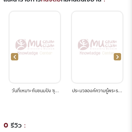
วันที่เหมาะกับขนมปัง ซุป
ประมวลองค์ความรู้พระราช
และแมว= /Pan to soup
พิธีบรมราชาภิเษก
to neko-biyori/\Cมุเระ โย
บรรณาธิการ : สมชาย ณ
โกะ,เขียน;สิริพร คต
นครพนม [และคนอื่นๆ 6
ชาคร,แปล;jiranarong,วาด
คน].
0
รีวิว
:
ภาพประกอบ.