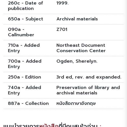
260c - Date of
1999.
publication
650a - Subject
Archival materials
090a -
Z701
Callnumber
710a - Added
Northeast Document
Entry
Conservation Center
700a - Added
Ogden, Sherelyn.
Entry
250a - Edition
3rd ed, rev. and expanded.
740a - Added
Preservation of library and
Entry
archival materials
887a - Collection
หนังสือภาษาอังกฤษ
แนะนำรายการ
หนังสือ
ที่มีคนสนใจอ่าน
: