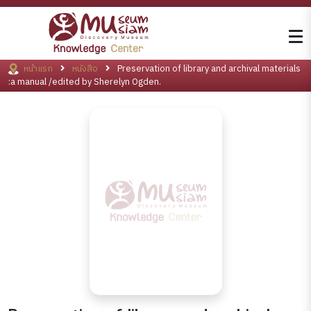
หน้าแรก
หนังสือ
Preservation of library and archival materials
:a manual /edited by Sherelyn Ogden.