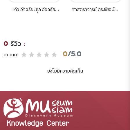
แก้ว อัจฉริยะกุล อัจฉริยะ
ศาสตราจารย์ ดร.ชัยอนันต์
คีตกวีแห่งกรุงรัตนโกสินทร์
สมุทวณิช 2487-2561 /
/โดย คีตา พญาไท,
ครอบครัว สมุทวณิช.
[นามแฝง].
0
รีวิว
:
0
/5.0
คะแนน:
ยังไม่มีความคิดเห็น