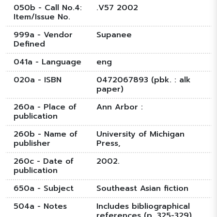
050b - Call No.4:
.V57 2002
Item/Issue No.
999a - Vendor
Supanee
Defined
041a - Language
eng
020a - ISBN
0472067893 (pbk. : alk
paper)
260a - Place of
Ann Arbor :
publication
260b - Name of
University of Michigan
publisher
Press,
260c - Date of
2002.
publication
650a - Subject
Southeast Asian fiction
504a - Notes
Includes bibliographical
references (p. 325-329).