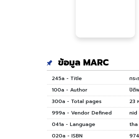
ข้อมูล MARC
245a - Title
กระร
100a - Author
ปิติ
300a - Total pages
23 ห
999a - Vendor Defined
nid
041a - Language
tha
020a - ISBN
974