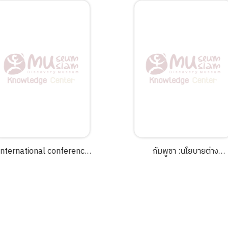
International conference
กัมพูชา :นโยบายต่าง
on Silla and West Asia /Yi
ประเทศไทยสมัยพลเอกเปร
Young-hoon.
ติณสูลานนท์ =Cambodia 
Thai foreign policy unde
the Prem Tinsulanond'
government /อรอนงค์ น้อ
วงศ์ ; บรรณาธิการ :ชาญวิท