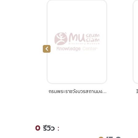
ible realms
กรมพระราชวังบวรสถานมงคล
d colonial
สมัยรัตนโกสินทร์.
 /Margaret
r.
0
รีวิว
: