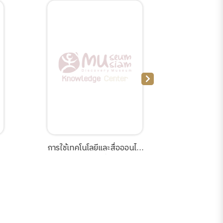
การใช้เทคโนโลยีและสื่อออนไลน์
แผ่นดินท
ม
สมัยเกาหลี ญี่ปุ่น และ
ทรงธรร
:
สาธารณรัฐสิงค์โปร์.
นารายณ์ม
r
เหนือบัลลั
s
ภาสก
ย
ย์