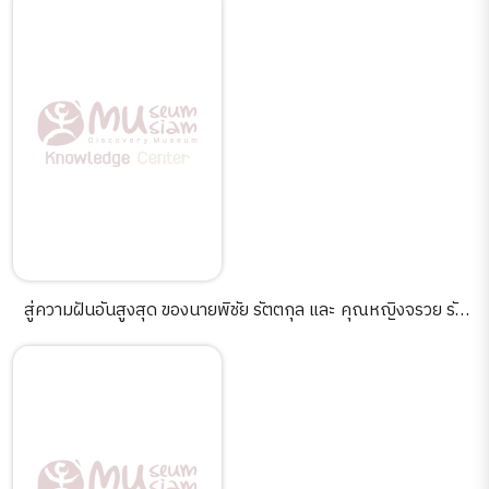
สู่ความฝันอันสูงสุด ของนายพิชัย รัตตกุล และ คุณหญิงจรวย รัต
ตกุล.