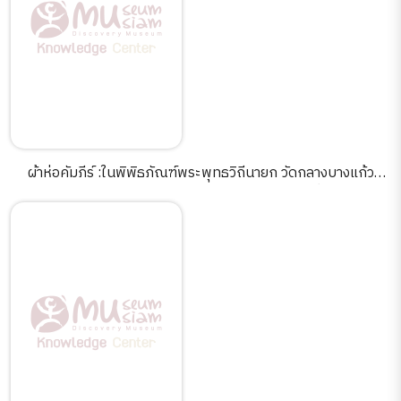
ผ้าห่อคัมภีร์ :ในพิพิธภัณฑ์พระพุทธวิถีนายก วัดกลางบางแก้ว
นครชัยศรี /ผู้เขียน กมล ฉายาวัฒนะ...[และคนอื่นๆ].