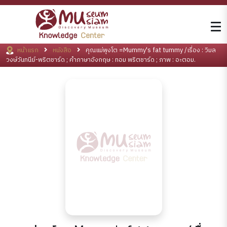
หน้าแรก
หนังสือ
คุณแม่พุงโต =Mummy's fat tummy /เรื่อง : วิมล
วงษ์วันทนีย์-พริตชาร์ด ; คำภาษาอังกฤษ : ทอม พริตชาร์ด ; ภาพ : อะตอม.