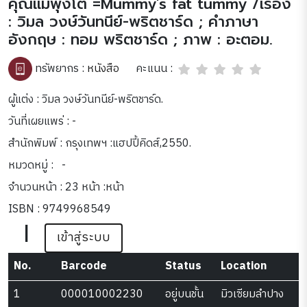
คุณแม่พุงโต =Mummy's fat tummy /เรื่อง
: วิมล วงษ์วันทนีย์-พริตชาร์ด ; คำภาษา
อังกฤษ : ทอม พริตชาร์ด ; ภาพ : อะตอม.
คะแนน :
ทรัพยากร :
หนังสือ
ผู้แต่ง : วิมล วงษ์วันทนีย์-พริตชาร์ด.
วันที่เผยแพร่ : -
สำนักพิมพ์ : กรุงเทพฯ :แฮปปี้คิดส์,2550.
หมวดหมู่ :
-
จำนวนหน้า : 23 หน้า :หน้า
ISBN : 9749968549
|
เข้าสู่ระบบ
No.
Barcode
Status
Location
1
000010002230
อยู่บนชั้น
มิวเซียมลำปาง