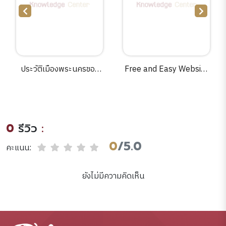
ประวัติเมืองพระนครของ
Free and Easy Website
ขอม =Histoire d'Angkor
Design for Museums
/มาดแลน จิโต ;[แปลโดย]
and Historic.
ม.จ.สุภัทรดิศ ดิศกุล.
0
รีวิว
:
0
/5.0
คะแนน:
ยังไม่มีความคิดเห็น