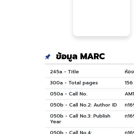
ข้อมูล MARC
245a - Title
ห้อ
300a - Total pages
156 
050a - Call No.
AM1
050b - Call No.2: Author ID
ก16
050b - Call No.3: Publish
ก16
Year
050b - Call No.4:
ก16