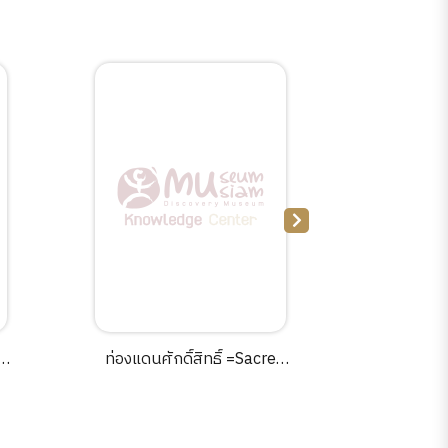
ง
ท่องแดนศักดิ์สิทธิ์ =Sacred
ตามพ่อไปป
].
journeys /ดอน เบลต์ ; กรกฎ
ภาพ : ปร
วสันตพร, ผู้แปล.