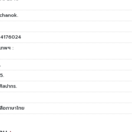
chanok.
44176024
งเทพฯ :
,
5.
ศิลปากร.
งสือภาษาไทย