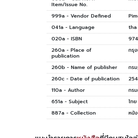
Item/Issue No.
999a - Vendor Defined
Pim
041a - Language
tha
020a - ISBN
97
260a - Place of
กรุ
publication
260b - Name of publisher
กรม
260c - Date of publication
254
110a - Author
กรม
651a - Subject
ไทย
887a - Collection
หนั