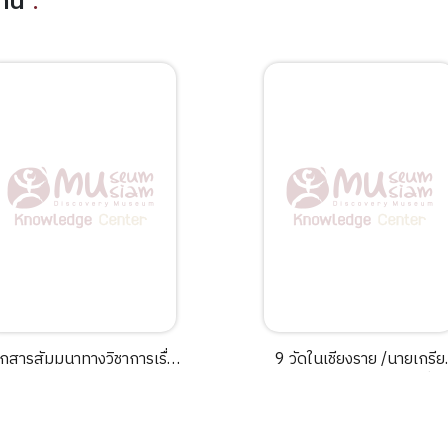
อ่าน
:
กสารสัมมนาทางวิชาการเรื่อง
9 วัดในเชียงราย /นายเกรีย
สนธิสัญญาและการต่าง
ไกร สัมปัชชลิต...[และคนอื่นๆ
ประเทศในรัชสมัยพระบาท
เด็จพระจอมเกล้าเจ้าอยู่หัว :