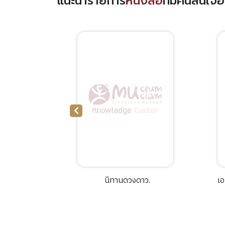
แนะนำรายการ
หนังสือ
ที่มีคนสนใจ
and :Queen
นิทานดวงดาว.
เอ
ailand
ai crafts.
สม