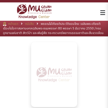
หน้าแรก
หนังสือ
พรรณไม้เกียรติประวัติของไทย :เฉลิมพระเกียรติ
เนื่องในโอกาสมหามงคลเฉลิมพระชนมพรรษา 80 พรรษา 5 ธันวาคม 2550 /กรม
อุทยานแห่งชาติ สัตว์ป่า และพันธุ์พืช กระทรวงทรัพยากรธรรมชาติและสิ่งแวดล้อม.