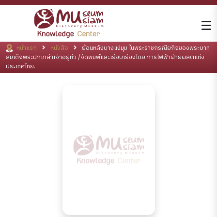
หน้าแรก
หนังสือ
ย้อนหลังบางแง่มุม ในพระราชกรณียกิจของพระบาท
สมเด็จพระปกเกล้าเจ้าอยู่หัว /จัดพิมพ์และเรียบเรียงโดย การไฟฟ้าฝ่ายผลิตแห่ง
ประเทศไทย.