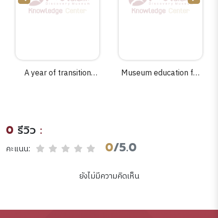
A year of transition
Museum education for
:selected speeches, 15
today's audiences
November 1999-
:meeting expectations
31December 2000
with new models
/Koi?chiro Matsuura.
/Edited by Jason L.
0
รีวิว
:
Porter and Mary Kay
Cunningham.
0
/5.0
คะแนน:
ยังไม่มีความคิดเห็น