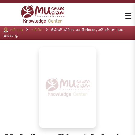
หน้าแรก
หนังสือ
พิพิธภัณฑ์โบราณคดีใต้ทะเล /จรัณลักษณ์ เจน
เกียรติฟู.