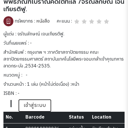
พิพิธภัณฑ์โบราณคดีใต้ทะเล /จรัณลักษณ์ เจน
เกียรติฟู.
คะแนน :
ทรัพยากร :
หนังสือ
ผู้แต่ง : จรัณลักษณ์ เจนเกียรติฟู.
วันที่เผยแพร่ : -
สำนักพิมพ์ : กรุงเทพ ฯ :ภาควิชาสถาปัตยกรรม คณะ
สถาปัตยกรรมศาสตร์ สถาบันเทคโนโลยีพระจอมเกล้าเจ้าคุณทหาร
ลาดกระบัง ,2534-2535.
หมวดหมู่ :
-
จำนวนหน้า : 1 เล่ม (หน้าไม่ต่อเนื่อง) :หน้า
ISBN : -
|
เข้าสู่ระบบ
No.
Barcode
Status
Location