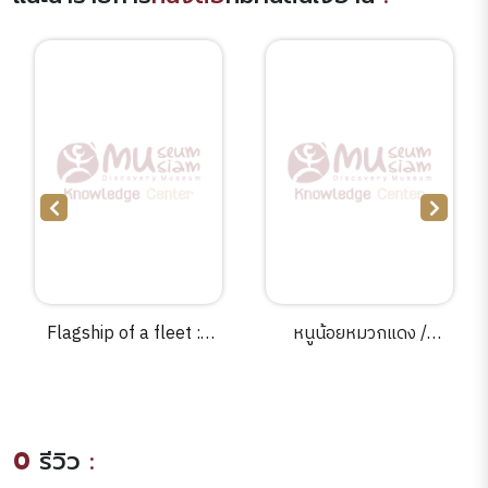
Flagship of a fleet :a
หนูน้อยหมวกแดง /
Korea Gallery guide
[juvenile] คำ : น้านกฮูก ;
/Paul Michael Taylor
ภาพ : พี่นิด - พี่ตู๋.
and Christopher Lotis.
0
รีวิว
: