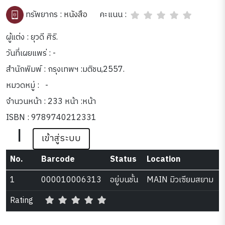
คะแนน :
ทรัพยากร :
หนังสือ
ผู้แต่ง : ยุวดี ศิริ.
วันที่เผยแพร่ : -
สำนักพิมพ์ : กรุงเทพฯ :มติชน,2557.
หมวดหมู่ :
-
จำนวนหน้า : 233 หน้า :หน้า
ISBN : 9789740212331
|
เข้าสู่ระบบ
No.
Barcode
Status
Location
1
000010006313
อยู่บนชั้น
MAIN มิวเซียมสยาม
Rating