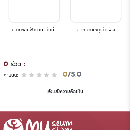
ปลายขอบฟ้าฉาน :บันทึก
จดหมายเหตุเล่าเรื่อง
การต่อสู้ทางการเมืองและ
สะพานเมืองบางกอก.
วัฒนธรรมของกลุ่ม
ชาติพันธุ์ในพม่า /เจ้ายอด
ศึก, นิพัทธ์พร เพ็งแก้ว
0
รีวิว
:
และนวลแก้ว บูรพวัฒน์.
0
/5.0
คะแนน:
ยังไม่มีความคิดเห็น