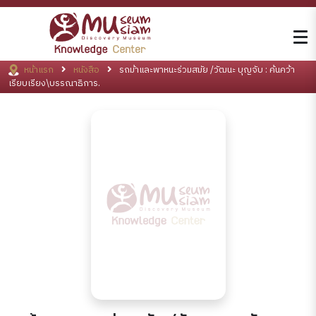
หน้าแรก
หนังสือ
รถม้าและพาหนะร่วมสมัย /วัฒนะ บุญจับ : ค้นคว้า
เรียบเรียง\บรรณาธิการ.