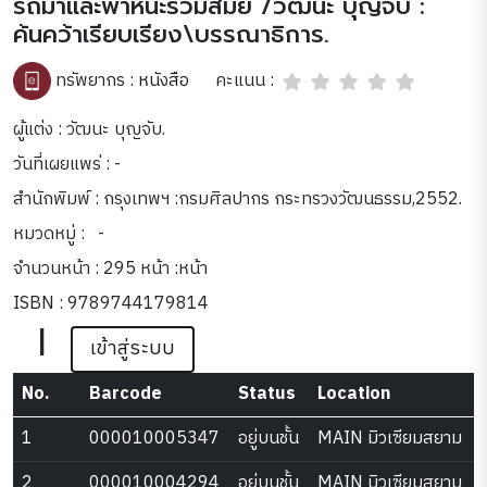
รถม้าและพาหนะร่วมสมัย /วัฒนะ บุญจับ :
ค้นคว้าเรียบเรียง\บรรณาธิการ.
คะแนน :
ทรัพยากร :
หนังสือ
ผู้แต่ง : วัฒนะ บุญจับ.
วันที่เผยแพร่ : -
สำนักพิมพ์ : กรุงเทพฯ :กรมศิลปากร กระทรวงวัฒนธรรม,2552.
หมวดหมู่ :
-
จำนวนหน้า : 295 หน้า :หน้า
ISBN : 9789744179814
|
เข้าสู่ระบบ
No.
Barcode
Status
Location
1
000010005347
อยู่บนชั้น
MAIN มิวเซียมสยาม
2
000010004294
อยู่บนชั้น
MAIN มิวเซียมสยาม