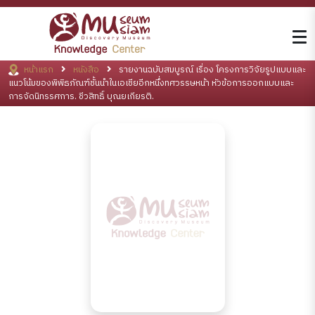
หน้าแรก
หนังสือ
รายงานฉบับสมบูรณ์ เรื่อง โครงการวิจัยรูปแบบและ
แนวโน้มของพิพิธภัณฑ์ชั้นนำในเอเชียอีกหนึ่งทศวรรษหน้า หัวข้อการออกแบบและ
การจัดนิทรรศการ. ชีวสิทธิ์ บุณยเกียรติ.