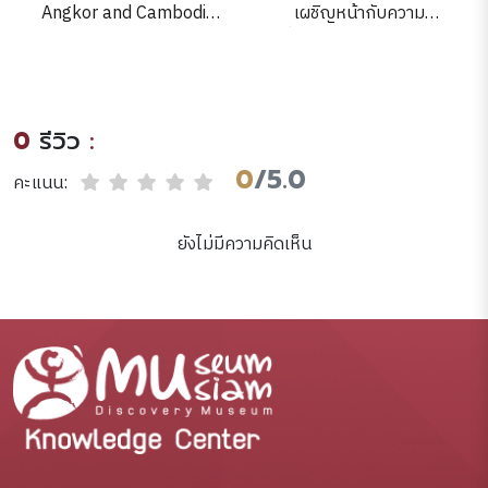
Angkor and Cambodia
เผชิญหน้ากับความ
in the sixteenth century
เปลี่ยนแปลง 40 ปี หลัง 14
จ
:according to
ตุลาฯ.
Portuguese and
Spanish sources /B.P.
0
รีวิว
:
Groslier ; translated by
Michael Smithies.
0
/5.0
คะแนน:
ยังไม่มีความคิดเห็น