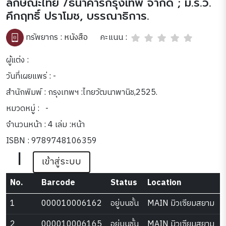
ลักษณะไทย /ธนาคารกรุงเทพ จำกัด ; ม.ร.ว.
คึกฤทธิ์ ปราโมช, บรรณาธิการ.
คะแนน :
ทรัพยากร :
หนังสือ
ผู้แต่ง :
วันที่เผยแพร่ : -
สำนักพิมพ์ : กรุงเทพฯ :ไทยวัฒนาพานิช,2525.
หมวดหมู่ :
-
จำนวนหน้า : 4 เล่ม :หน้า
ISBN : 9789748106359
|
เข้าสู่ระบบ
No.
Barcode
Status
Location
1
000010006162
อยู่บนชั้น
MAIN มิวเซียมสยาม
2
000010006165
อยู่บนชั้น
MAIN มิวเซียมสยาม