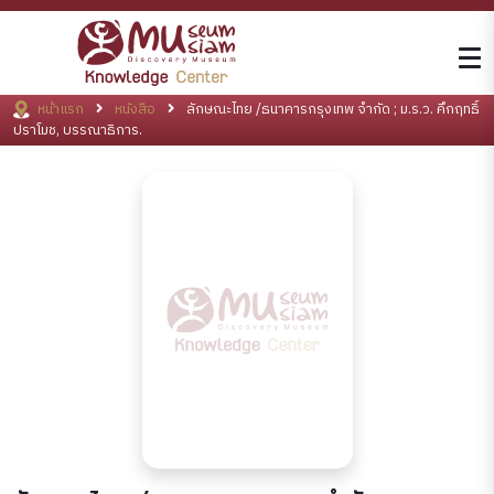
หน้าแรก
หนังสือ
ลักษณะไทย /ธนาคารกรุงเทพ จำกัด ; ม.ร.ว. คึกฤทธิ์
ปราโมช, บรรณาธิการ.