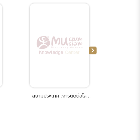
สยามประเทศ :การติดต่อโลก
พัฒนาการ
ภายนอกและพัฒนาการของ
ภาควิช
บ้านเมือง /วัณณสาส์น นุ่นสุข.
โบราณค