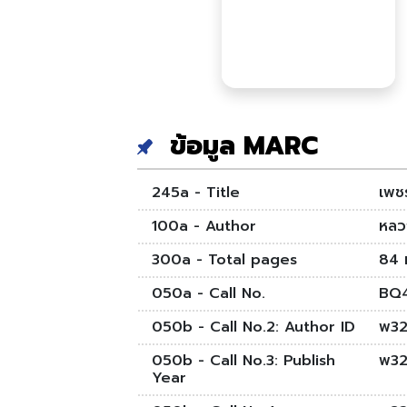
ข้อมูล MARC
245a - Title
เพช
100a - Author
หลว
300a - Total pages
84 
050a - Call No.
BQ
050b - Call No.2: Author ID
พ32
050b - Call No.3: Publish
พ32
Year