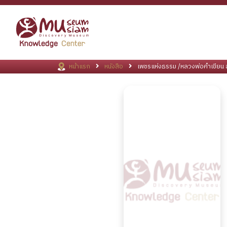
หน้าแรก
หนังสือ
เพชรแห่งธรรม /หลวงพ่อคำเขียน 