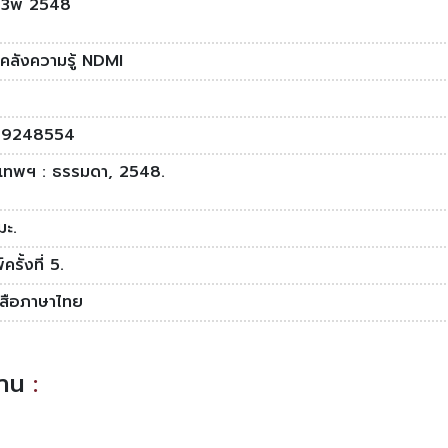
3พ 2548
งคลังความรู้ NDMI
49248554
งเทพฯ : ธรรมดา, 2548.
มะ.
ครั้งที่ 5.
งสือภาษาไทย
อ่าน
: