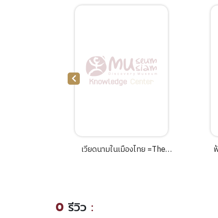
คุลิมาล
เวียดนามในเมืองไทย =The
ฟ
Vietanmese in Thailand /ผุ
สดี จันทวิมล; ชาญวิทย์ เกษตร
ศิริ, กาญจนี ละอองศรี,
บรรณาธิการ.
0
รีวิว
: