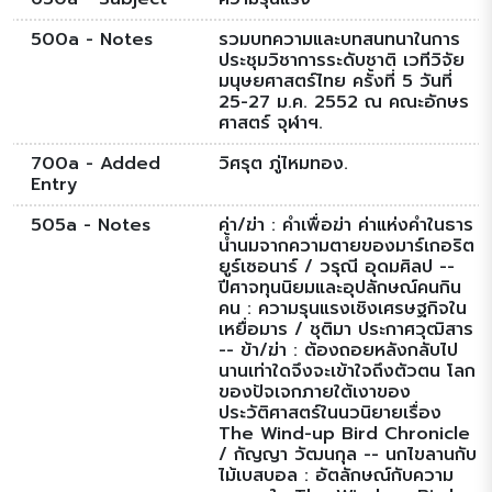
500a - Notes
รวมบทความและบทสนทนาในการ
ประชุมวิชาการระดับชาติ เวทีวิจัย
มนุษยศาสตร์ไทย ครั้งที่ 5 วันที่
25-27 ม.ค. 2552 ณ คณะอักษร
ศาสตร์ จุฬาฯ.
700a - Added
วิศรุต ภู่ไหมทอง.
Entry
505a - Notes
ค่า/ฆ่า : คำเพื่อฆ่า ค่าแห่งคำในธาร
น้ำนมจากความตายของมาร์เกอริต
ยูร์เซอนาร์ / วรุณี อุดมศิลป --
ปีศาจทุนนิยมและอุปลักษณ์คนกิน
คน : ความรุนแรงเชิงเศรษฐกิจใน
เหยื่อมาร / ชุติมา ประกาศวุฒิสาร
-- ข้า/ฆ่า : ต้องถอยหลังกลับไป
นานเท่าใดจึงจะเข้าใจถึงตัวตน โลก
ของปัจเจกภายใต้เงาของ
ประวัติศาสตร์ในนวนิยายเรื่อง
The Wind-up Bird Chronicle
/ กัญญา วัฒนกุล -- นกไขลานกับ
ไม้เบสบอล : อัตลักษณ์กับความ