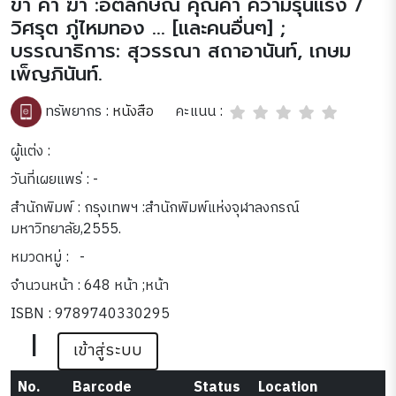
ข้า ค่า ฆ่า :อัตลักษณ์ คุณค่า ความรุนแรง /
วิศรุต ภู่ไหมทอง ... [และคนอื่นๆ] ;
บรรณาธิการ: สุวรรณา สถาอานันท์, เกษม
เพ็ญภินันท์.
คะแนน :
ทรัพยากร :
หนังสือ
ผู้แต่ง :
วันที่เผยแพร่ : -
สำนักพิมพ์ : กรุงเทพฯ :สำนักพิมพ์แห่งจุฬาลงกรณ์
มหาวิทยาลัย,2555.
หมวดหมู่ :
-
จำนวนหน้า : 648 หน้า ;หน้า
ISBN : 9789740330295
|
เข้าสู่ระบบ
No.
Barcode
Status
Location