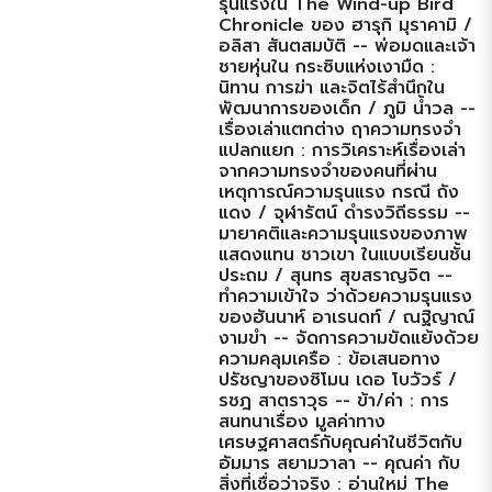
รุนแรงใน The Wind-up Bird
Chronicle ของ ฮารุกิ มุราคามิ /
อลิสา สันตสมบัติ -- พ่อมดและเจ้า
ชายหุ่นใน กระซิบแห่งเงามืด :
นิทาน การฆ่า และจิตไร้สำนึกใน
พัฒนาการของเด็ก / ภูมิ น้ำวล --
เรื่องเล่าแตกต่าง ฤาความทรงจำ
แปลกแยก : การวิเคราะห์เรื่องเล่า
จากความทรงจำของคนที่ผ่าน
เหตุการณ์ความรุนแรง กรณี ถัง
แดง / จุฬารัตน์ ดำรงวิถีธรรม --
มายาคติและความรุนแรงของภาพ
แสดงแทน ชาวเขา ในแบบเรียนชั้น
ประถม / สุนทร สุขสราญจิต --
ทำความเข้าใจ ว่าด้วยความรุนแรง
ของฮันนาห์ อาเรนดท์ / ณฐิญาณ์
งามขำ -- จัดการความขัดแย้งด้วย
ความคลุมเครือ : ข้อเสนอทาง
ปรัชญาของซิโมน เดอ โบวัวร์ /
รชฎ สาตราวุธ -- ข้า/ค่า : การ
สนทนาเรื่อง มูลค่าทาง
เศรษฐศาสตร์กับคุณค่าในชีวิตกับ
อัมมาร สยามวาลา -- คุณค่า กับ
สิ่งที่เชื่อว่าจริง : อ่านใหม่ The