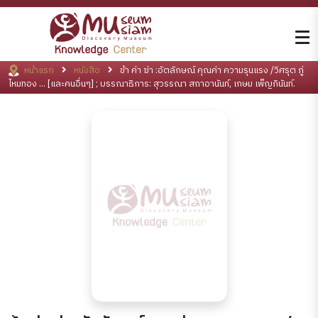
หน้าแรก
หนังสือ
ข้า ค่า ฆ่า :อัตลักษณ์ คุณค่า ความรุนแรง /วิศรุต ภู่
ไหมทอง ... [และคนอื่นๆ] ; บรรณาธิการ: สุวรรณา สถาอานันท์, เกษม เพ็ญภินันท์.