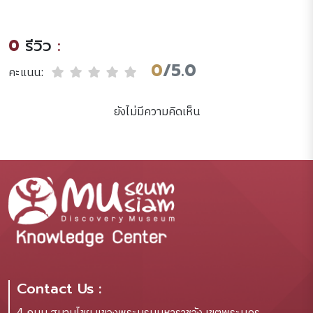
of Art /Danny Danziger.
พระบาทสมเด็จ
พระจอมเกล้าเจ้าอยู่หัว :
0
รีวิว
:
ผลสืบเนื่องจากสยามเก่าสู่
โลกาภิวัตน์ /[บรรณาธิการ
0
/5.0
คะแนน:
อาสา คำภา].
ยังไม่มีความคิดเห็น
Contact Us :