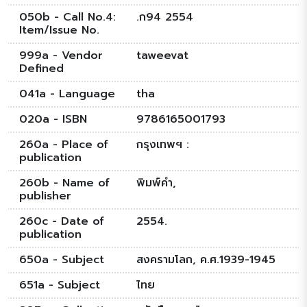
050b - Call No.4:
.ก94 2554
Item/Issue No.
999a - Vendor
taweevat
Defined
041a - Language
tha
020a - ISBN
9786165001793
260a - Place of
กรุงเทพฯ :
publication
260b - Name of
พิมพ์คำ,
publisher
260c - Date of
2554.
publication
650a - Subject
สงครามโลก, ค.ศ.1939-1945
651a - Subject
ไทย