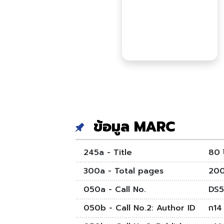
ข้อมูล MARC
245a - Title
80 ป
300a - Total pages
200,
050a - Call No.
DS5
050b - Call No.2: Author ID
ก14