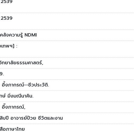
 2539
 2539
งคลังความรู้ NDMI
งเทพฯ] :
วิทยาลัยธรรมศาสตร์,
9.
 อึ้งภากรณ์--ชีวประวัติ.
ักษ์ มิ่งมณีนาคิน.
 อึ๊งภากรณ์,
ิบปี อาจารย์ป๋วย ชีวิตและงาน
งสือภาษาไทย