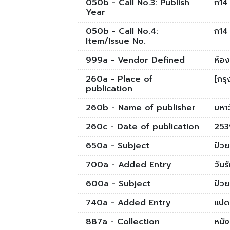
050b - Call No.3: Publish
ก14
Year
050b - Call No.4:
ก14
Item/Issue No.
999a - Vendor Defined
ห้อ
260a - Place of
[กรุ
publication
260b - Name of publisher
มหา
260c - Date of publication
253
650a - Subject
ป๋วย
700a - Added Entry
วันร
600a - Subject
ป๋วย
740a - Added Entry
แปดส
887a - Collection
หนั