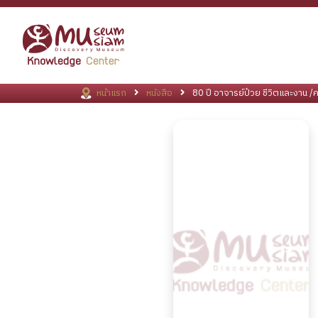
หน้าแรก
หนังสือ
80 ปี อาจารย์ป๋วย ชีวิตและงาน /คณะ