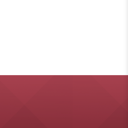
แผ่นดิน /กรรณิการ์ ตัน
e
ประเสริฐ.
นี