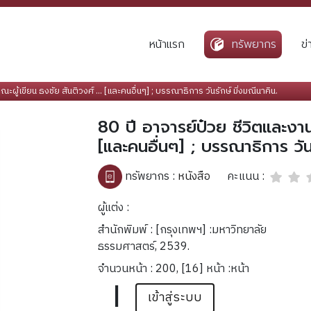
หน้าแรก
ทรัพยากร
ข
ผู้เขียน ธงชัย สันติวงศ์ ... [และคนอื่นๆ] ; บรรณาธิการ วันรักษ์ มิ่งมณีนาคิน.
80 ปี อาจารย์ป๋วย ชีวิตและงาน 
[และคนอื่นๆ] ; บรรณาธิการ วันร
คะแนน :
ทรัพยากร :
หนังสือ
ผู้แต่ง :
สำนักพิมพ์ : [กรุงเทพฯ] :มหาวิทยาลัย
ธรรมศาสตร์, 2539.
จำนวนหน้า : 200, [16] หน้า :หน้า
|
เข้าสู่ระบบ