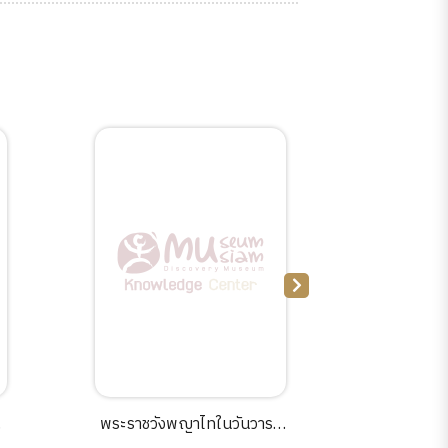
พระราชวังพญาไทในวันวารห้า
แก๊งเหมี