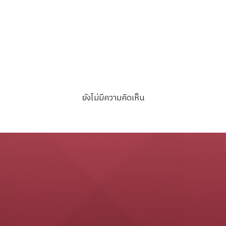
arawak :a Borneo dynasty
countries, neighboring
/Bob Reece.
countries-Japan-peopl
/Won-Bok Rhie, เขียน ;
ชลาลัย สายบุตร, แปล ;กาญจ
ละอองศรี, บรรณาธิการ ;
Grimmte Illustrator
Group,ภาพการ์ตูน.
ยังไม่มีความคิดเห็น