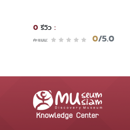
hasima
ชีวิตเจ้าสุพานุวง /ศุขปรีดา
S
e Wasana
พนมยงค์.
rt.
0
รีวิว
:
0
/5.0
คะแนน: