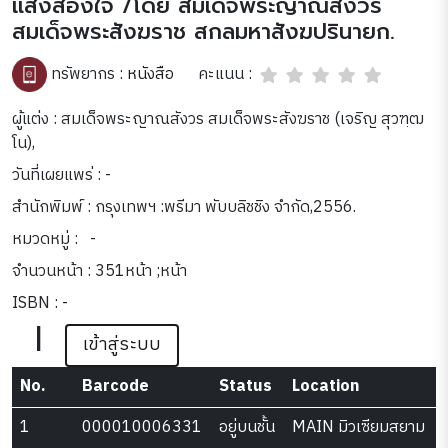
แสงส่องใจ /โดย สมเด็จพระญาณสังวร
สมเด็จพระสังฆราช สกลมหาสังฆปรินายก.
คะแนน :
ทรัพยากร :
หนังสือ
ผู้แต่ง : สมเด็จพระญาณสังวร สมเด็จพระสังฆราช (เจริญ สุวฑฺฒ
โน),
วันที่เผยแพร่ : -
สำนักพิมพ์ : กรุงเทพฯ :พรีมา พับบลิชชิง จำกัด,2556.
หมวดหมู่ :
-
จำนวนหน้า : 351หน้า ;หน้า
ISBN : -
|
เข้าสู่ระบบ
No.
Barcode
Status
Location
1
000010006331
อยู่บนชั้น
MAIN มิวเซียมสยาม