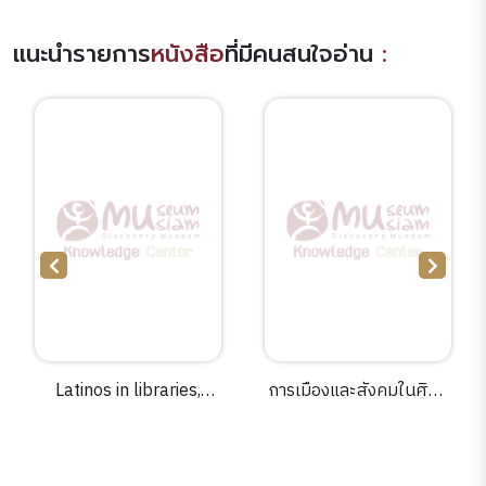
แนะนำรายการ
หนังสือ
ที่มีคนสนใจอ่าน
:
Latinos in libraries,
การเมืองและสังคมในศิลป
museums, and archives
สถาปัตยกรรม สยามสมัย
:cultural competence in
ไทยประยุกต์ ชาตินิยม /
action! an asset-based
ชาตรี ประกิตนนทการ.