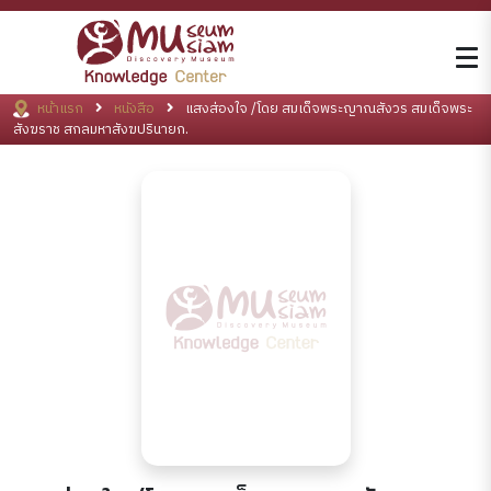
หน้าแรก
หนังสือ
แสงส่องใจ /โดย สมเด็จพระญาณสังวร สมเด็จพระ
สังฆราช สกลมหาสังฆปรินายก.