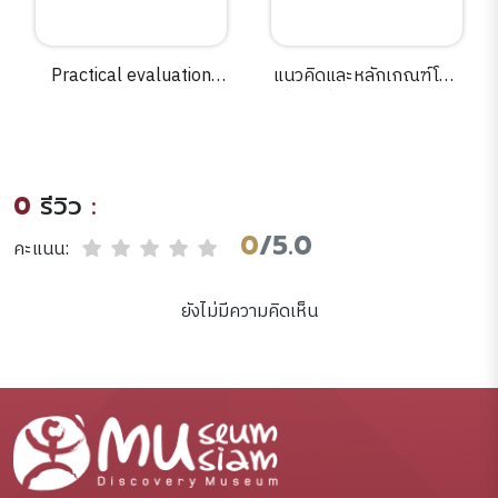
Practical evaluation
แนวคิดและหลักเกณฑ์โดย
guide :tools for
ทั่วไปเกี่ยวกับการอนุกรัษ์
museums and other
พัฒนา และฟื้นฟูเมืองเก่า /
informal educational
สำนักงานนโยบายและแผน
settings /Judy
ทรัพยากรธรรมชาติและสิ่ง
0
รีวิว
:
Diamond.
แวดล้อม กระทรวง
ทรัพยากรธรรมชาติและสิ่ง
0
/5.0
คะแนน:
แวดล้อม.
ยังไม่มีความคิดเห็น