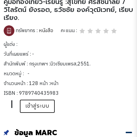
คู่มือท่องเที่ยว-เรียนรู้ :สุโขทัย ศรีสัชนาลัย /
วิไลรัตน์ ยังรอต, ธวัชชัย องค์วุฒิเวทย์, เรียบ
เรียง.
คะแนน :
ทรัพยากร :
หนังสือ
ผู้แต่ง :
วันที่เผยแพร่ : -
สำนักพิมพ์ : กรุงเทพฯ :มิวเซียมเพรส,2551.
หมวดหมู่ :
-
จำนวนหน้า : 128 หน้า :หน้า
ISBN : 9789740435983
|
เข้าสู่ระบบ
ข้อมูล MARC