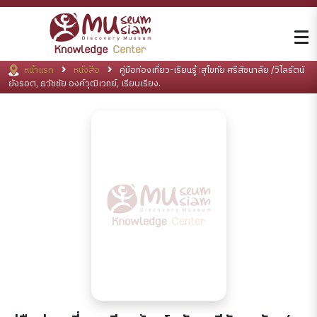
หน้าแรก
หนังสือ
คู่มือท่องเที่ยว-เรียนรู้ :สุโขทัย ศรีสัชนาลัย /วิไลรัตน์
ยังรอต, ธวัชชัย องค์วุฒิเวทย์, เรียบเรียง.