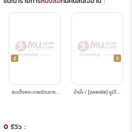
แนะนำรายการ
หนังสือ
ที่มีคนสนใจอ่าน
:
สมเด็จพระเทพรัตนราชสุ
น้ำผึ้ง / [juvenile] ยูมิโกะ
ดาฯ สยามบรมราชกุมารี
ฟูจิวาระ : เรื่อง ; ฮิเดโกะ อิ
เสด็จพระราชดำเนินเยือน
เซะ : ภาพ ; พรอนงค์ นิยม
ต่างประเทศ.
ค้า และ มารินา โฮริคาวา.
0
รีวิว
: