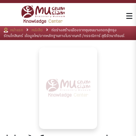
หน้าแรก
หนังสือ
ก่อร่างสร้างเมืองจากชุมชนบางกอกสู่กรุง
รัตนโกสินทร์ :ข้อมูลใหม่จากหลักฐานทางโบราณคดี /กรรณิการ์ สุธีรัตนาภิรมย์.