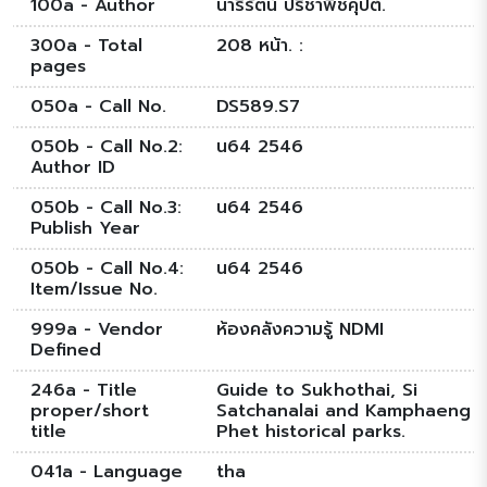
100a - Author
นารีรัตน์ ปรีชาพีชคุปต์.
300a - Total
208 หน้า. :
pages
050a - Call No.
DS589.S7
050b - Call No.2:
น64 2546
Author ID
050b - Call No.3:
น64 2546
Publish Year
050b - Call No.4:
น64 2546
Item/Issue No.
999a - Vendor
ห้องคลังความรู้ NDMI
Defined
246a - Title
Guide to Sukhothai, Si
proper/short
Satchanalai and Kamphaeng
title
Phet historical parks.
041a - Language
tha