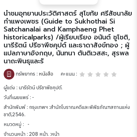
นำชมอุทยานประวัติศาสตร์ สุโขทัย ศรีสัชนาลัย
กำแพงเพชร (Guide to Sukhothai Si
Satchanalai and Kamphaeng Phet
historicalparks) /ผู้เรียบเรียง อนันต์ ชูโชติ,
นารีรัตน์ ปรีชาพีชคุปต์ และธาดาสังข์ทอง ; ผู้
แปลภาษาอังกฤษ, นันทนา ตันติเวสสะ, สุรพล
นาถะพินธุและรั
คะแนน :
ทรัพยากร :
หนังสือ
ผู้แต่ง : นารีรัตน์ ปรีชาพีชคุปต์.
วันที่เผยแพร่ : -
สำนักพิมพ์ : กรุงเทพฯ :สำนักโบราณคดีและพิพิธภัณฑสถานแห่ง
ชาติ,2546.
หมวดหมู่ :
-
จำนวนหน้า : 208 หน้า. :หน้า