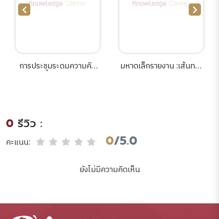
การประชุมระดมความคิด
มหาดเล็กรายงาน :เส้นทาง
เห็นต่อแผนการพัฒนาบ้าน
ชีวิตหลวงสุนทรนุรักษ์
ครูมนตรีตราโมท ให้เป็น
(กระจ่าง วรรณโกวิท) /
พิพิธภัณฑ์มีชีวิตเพื่อการ
หลวงสุนทรนุรักษ์ (กระจ่าง
เรียนรู้ทางวัฒนธรรมที่
วรรณโกวิท).
0
รีวิว
:
ยั่งยืนของชุมชน.
0
/5.0
คะแนน:
ยังไม่มีความคิดเห็น