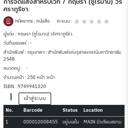
การจัดแสงสำหรับเวที / กฤษรา (ซูไรมาน) วริ
ศราภูริชา.
คะแนน :
ทรัพยากร :
หนังสือ
ผู้แต่ง : กฤษรา (ซูไรมาน) วริศราภูริชา.
วันที่เผยแพร่ : -
สำนักพิมพ์ : กรุงเทพฯ : สำนักพิมพ์แห่งจุฬาลงกรณ์มหาวิทยาลัย,
2548.
หมวดหมู่ :
-
จำนวนหน้า : 250 หน้า :หน้า
ISBN : 9749941020
|
เข้าสู่ระบบ
No.
Barcode
Status
Location
1
000010008455
อยู่บนชั้น
MAIN มิวเซียมสยาม