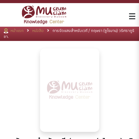
หน้าแรก
หนังสือ
การจัดแสงสำหรับเวที / กฤษรา (ซูไรมาน) วริศราภูริ
ชา.