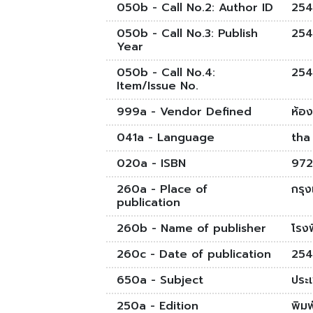
050b - Call No.2: Author ID
254
050b - Call No.3: Publish
254
Year
050b - Call No.4:
254
Item/Issue No.
999a - Vendor Defined
ห้อ
041a - Language
tha
020a - ISBN
972
260a - Place of
กรุ
publication
260b - Name of publisher
โรง
260c - Date of publication
254
650a - Subject
ประ
250a - Edition
พิมพ์