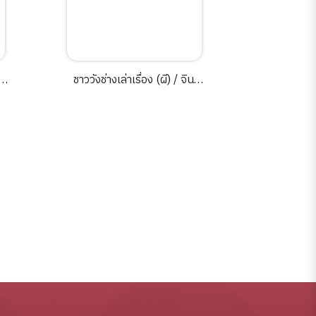
-
ชาววังช่างเล่าเรื่อง (ผี) / จินต์
"พลังลาว
ร
ชญา เขียน.
ไหน? /ส