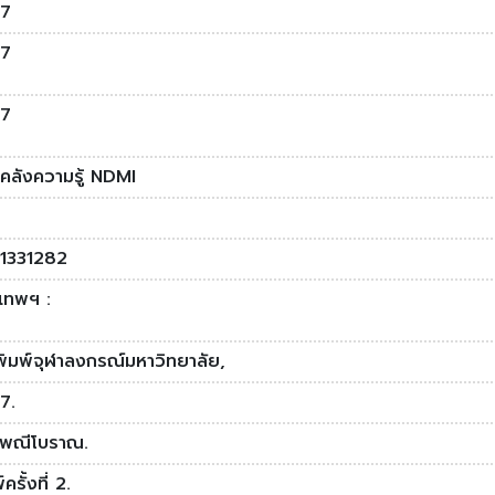
7
7
7
งคลังความรู้ NDMI
1331282
งเทพฯ :
พิมพ์จุฬาลงกรณ์มหาวิทยาลัย,
7.
เพณีโบราณ.
ครั้งที่ 2.