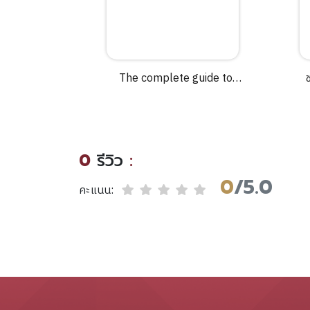
 colonial
The complete guide to
ช
history of
antiques.
in the
922-1946
ถ่
nriquez.
0
รีวิว
:
ฮั
0
/5.0
คะแนน: