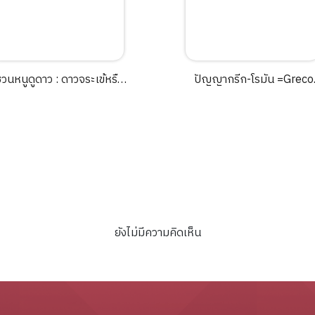
วนหนูดูดาว : ดาวจระเข้หรือ
ปัญญากรีก-โรมัน =Greco
ดาวกระบวยใหญ่ และดาว
Roman /ภิญโญ ไตรสุริยธ
ค้างคาวหรือดาวเต้านม / รูป
รมา.
ายและเรื่องราว : ยาสุมาโระ ยา
อิตะ วาดภาพและเรียบเรียง :
นโมะ สุงิอุระ ; แปล : พรอนงค์
นิยมค้า และมารินา โฮริคาวา.
ยังไม่มีความคิดเห็น