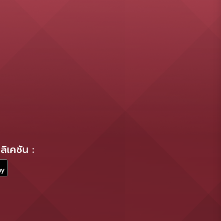
ิเคชัน :