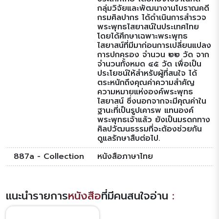
กลุ่มวิจัยและพัฒนางานโบราณคดี
กรมศิลปากร ได้ดำเนินการสำรวจ
พระพุทธไสยาสน์ในประเทศไทย
โดยได้ศึกษาเฉพาะพระพุทธ
ไสยาสน์ที่มีมาก่อนการเปลี่ยนแปลง
การปกครอง จำนวน ๒๒ วัด จาก
จำนวนทั้งหมด ๔๕ วัด เพื่อเป็น
ประโยชน์ให้สำหรับผู้ที่สนใจ ได้
ตระหนักถึงคุณค่าความสำคัญ
ความหมายแห่งองค์พระพุทธ
ไสยาสน์ ซึ่งนอกจากจะมีคุณค่าใน
ฐานะที่เป็นรูปเคารพ แทนองค์
พระพุทธเจ้าแล้ว ยังเป็นมรดกทาง
ศิลปวัฒนธรรมที่จะต้องช่วยกัน
ดูแลรักษาสืบต่อไป.
887a - Collection
หนังสือภาษาไทย
แนะนำรายการ
หนังสือ
ที่มีคนสนใจอ่าน
: