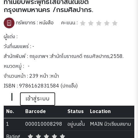
ทำเนียบพระพุทธไสยาสน์ในเขต
กรุงเทพมหานคร /กรมศิลปากร.
คะแนน :
ทรัพยากร :
หนังสือ
ผู้แต่ง :
วันที่เผยแพร่ : -
สำนักพิมพ์ : กรุงเทพฯ :สำนักโบราณคดี กรมศิลปากร,2558.
หมวดหมู่ :
-
จำนวนหน้า : 239 หน้า :หน้า
ISBN : 9786162831584 (ปกแข็ง)
|
เข้าสู่ระบบ
No.
Barcode
Status
Location
1
000010008298
อยู่บนชั้น
MAIN มิวเซียมสยาม
Rating