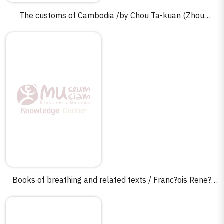
The customs of Cambodia /by Chou Ta-kuan (Zhou
Daguan) ; translated into English from the French version
by Paul Pelliot of Chou's Chinese original by J. Gilman
d'Acry Paul = Zhenla feng tu ji / Zhou Daguan.
Books of breathing and related texts / Franc?ois Rene?
Herbin.