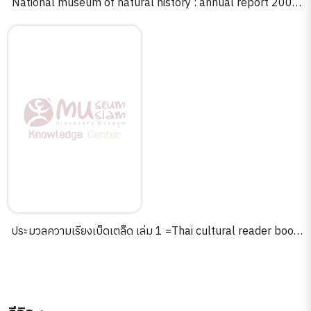
National museum of natural history : annual report 2005
/Cristian Samper.
ประมวลความเรียงเบ็ดเตล็ด เล่ม 1 =Thai cultural reader book
1 /Robert B. Jones, Ruchira C. Mendiones, Craig J.
Reynolds.