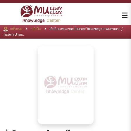
หน้าแรก
หนังสือ
ทำเนียบพระพุทธไสยาสน์ในเขตกรุงเทพมหานคร /
กรมศิลปากร.