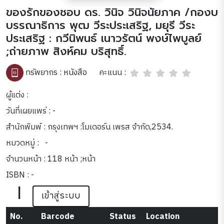
ของรักของชอบ ดร. วินิจ วินิจนัยภาค /กองบ
บรรณาธิการ พุฒ วีระประเสริฐ, มยุรี วีระ
ประเสริฐ : กวีนิพนธ์ เนาวรัตน์ พงษ์ไพบูลย์
;ถ่ายภาพ สิงห์คม บริสุทธิ์.
คะแนน :
ทรัพยากร :
หนังสือ
ผู้แต่ง :
วันที่เผยแพร่ : -
สำนักพิมพ์ : กรุงเทพฯ :โมเดอร์น เพรส จำกัด,2534.
หมวดหมู่ :
-
จำนวนหน้า : 118 หน้า ;หน้า
ISBN : -
|
เข้าสู่ระบบ
No.
Barcode
Status
Location