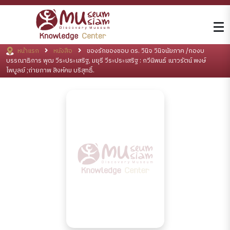
หน้าแรก
หนังสือ
ของรักของชอบ ดร. วินิจ วินิจนัยภาค /กองบ
บรรณาธิการ พุฒ วีระประเสริฐ, มยุรี วีระประเสริฐ : กวีนิพนธ์ เนาวรัตน์ พงษ์
ไพบูลย์ ;ถ่ายภาพ สิงห์คม บริสุทธิ์.