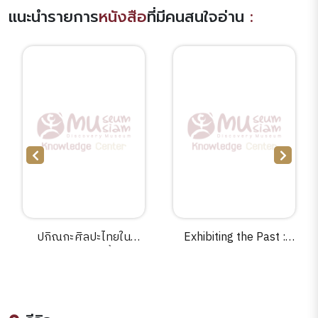
แนะนำรายการ
หนังสือ
ที่มีคนสนใจอ่าน
:
ปกิณกะศิลปะไทยใน
Exhibiting the Past :
สายตา น. ณ ปากน้ำ :หน้า
Historical Memory and
บัน : เอกลักษณ์ศิลปะ
the Politics of
สถาปัตยกรรมไทย / [น. ณ
Museums in
ปากน้ำ].
Postsocialist China.