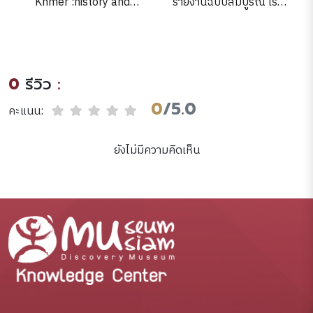
Khmer :history and
รายงานฉบับสมบูรณ์ เรื่อง
treasures of an ancient
ภูมิปัญญาการนวดไทยบน
civilization /[texts,
หนทางสู่อนาคต. สุภาภรณ์
Stefano Vecchia ;
อัษฏมงคล.
translation, Richard
0
รีวิว
:
Pierce].
0
/5.0
คะแนน:
ยังไม่มีความคิดเห็น