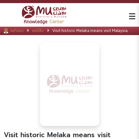
หน้าแรก
หนังสือ
Visit historic Melaka means visit Malaysia.
Visit historic Melaka means visit