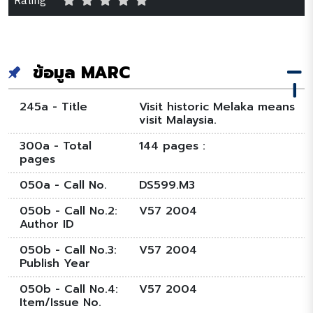
Rating
ข้อมูล MARC
245a - Title
Visit historic Melaka means
visit Malaysia.
300a - Total
144 pages :
pages
050a - Call No.
DS599.M3
050b - Call No.2:
V57 2004
Author ID
050b - Call No.3:
V57 2004
Publish Year
050b - Call No.4:
V57 2004
Item/Issue No.