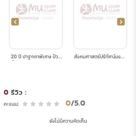
ิเศษ ป๋วย
สังคมศาสตร์ปริทัศน์มงคล
Mad about the 
รรณาธิการ
ด่านศิริ,รังสรรค์ ธระพร
:exploration 
วิทย์.
พันธุ์,ประภาส ตั้งเสงี่ยม
empire in South
วิสัย...[และคนอื่นๆ].
Asia /John Ke
0
รีวิว
:
0
/5.0
คะแนน:
ยังไม่มีความคิดเห็น