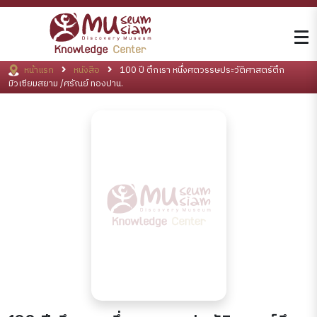
หน้าแรก
หนังสือ
100 ปี ตึกเรา หนึ่งศตวรรษประวัติศาสตร์ตึก
มิวเซียมสยาม /ศรัณย์ ทองปาน.