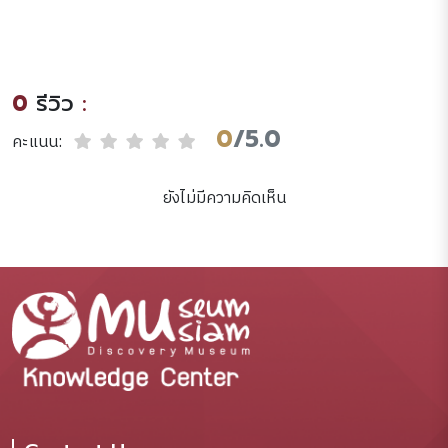
culture /compiled by
under the reign of Minh
Rosemarie Somaiah &
M�ang (1820-1841)
Zhuang Xinyan ;
:central policies and
illustrated by Wing Fee
local response /Choi
0
รีวิว
:
... [et al.].
Byung Wook.
0
/5.0
คะแนน:
ยังไม่มีความคิดเห็น