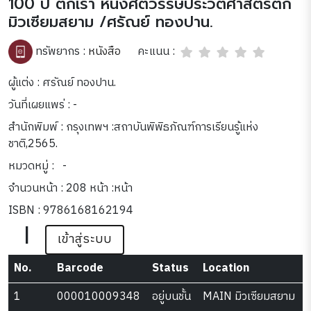
100 ปี ตึกเรา หนึ่งศตวรรษประวัติศาสตร์ตึก
มิวเซียมสยาม /ศรัณย์ ทองปาน.
คะแนน :
ทรัพยากร :
หนังสือ
ผู้แต่ง : ศรัณย์ ทองปาน.
วันที่เผยแพร่ : -
สำนักพิมพ์ : กรุงเทพฯ :สถาบันพิพิธภัณฑ์การเรียนรู้แห่ง
ชาติ,2565.
หมวดหมู่ :
-
จำนวนหน้า : 208 หน้า :หน้า
ISBN : 9786168162194
|
เข้าสู่ระบบ
No.
Barcode
Status
Location
1
000010009348
อยู่บนชั้น
MAIN มิวเซียมสยาม