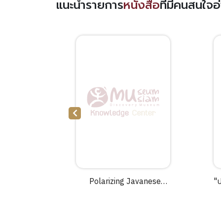
แนะนำรายการ
หนังสือ
ที่มีคนสนใจ
เขตร ศรียา
Polarizing Javanese
"ป
society :Islamic and other
ไท
visions, c. 1830-1930 /M.C.
Ricklefs.