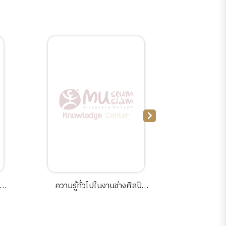
 of
ความรู้ทั่วไปในงานช่างศิลป์
พันท้ายนรสิงห์ 
ไทย.
เรียบเรียงเ
Plus ; ผู้
rd
เห