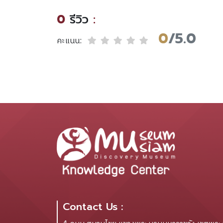
0
รีวิว
:
0
/5.0
คะแนน:
Contact Us :