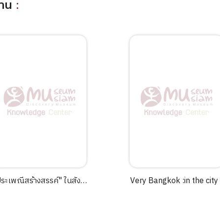
อ่าน
:
ระเพณีสร้างสรรค์" ในสังคม
Very Bangkok :in the city
ยร่วมสมัย ผู้เขียน ศิราพร ณ
the senses /Author &
ถลาง ...[และคนอื่นๆ].
Photographer by Philip
Cornwel-Smith ; Forewo