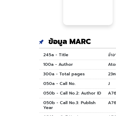
ข้อมูล MARC
245a - Title
จำจ
100a - Author
Ato
300a - Total pages
23หน
050a - Call No.
J
050b - Call No.2: Author ID
A76
050b - Call No.3: Publish
A76
Year