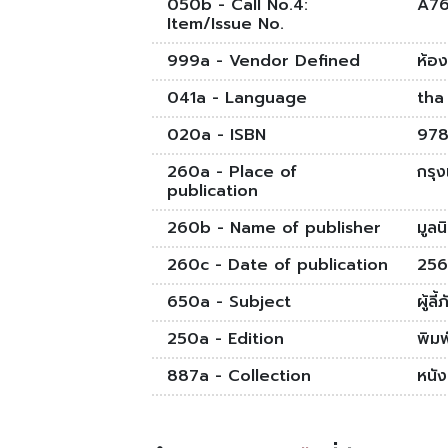
050b - Call No.4:
A76
Item/Issue No.
999a - Vendor Defined
ห้อง
041a - Language
tha
020a - ISBN
97
260a - Place of
กรุ
publication
260b - Name of publisher
มูลน
260c - Date of publication
256
650a - Subject
ผู้ลี้
250a - Edition
พิมพ์
887a - Collection
หนั