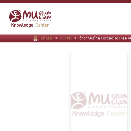
หน้าแรก
หนังสือ
จำจากจรไกล Forced To Flee /A