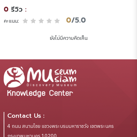
อนุรักษ์มรดกไทย ณ พระที่
0
รีวิว
:
นั่งอิศราวินิจฉัย
พิพิธภัณฑสถานแห่งชาติ
0
/5.0
คะแนน:
พระนคร.
ยังไม่มีความคิดเห็น
Contact Us :
4 ถนน สนามไชย แขวงพระบรมมหาราชวัง เขตพระนคร
กรุงเทพมหานคร 10200