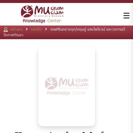
หน้าแรก
หนังสือ
เทพศิรินทรารฦก/หฤษฎ์ แสงไพโรจน์ และวรกานต์
โอภาสวัฒนา.