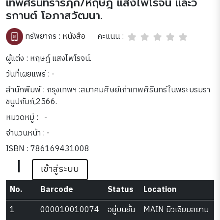
เทพศิรินทรารฦก/หฤษฎ์ แสงไพโรจน์ และว
รกานต์ โอภาสวัฒนา.
คะแนน :
ทรัพยากร :
หนังสือ
ผู้แต่ง : หฤษฎ์ แสงไพโรจน์.
วันที่เผยแพร่ : -
สำนักพิมพ์ : กรุงเทพฯ :สมาคมศิษย์เก่าเทพศิรินทร์ในพระบรมรา
ชนูปถัมภ์,2566.
หมวดหมู่ :
-
จำนวนหน้า : -
ISBN : 786169431008
|
เข้าสู่ระบบ
No.
Barcode
Status
Location
1
000010010074
อยู่บนชั้น
MAIN มิวเซียมสยาม