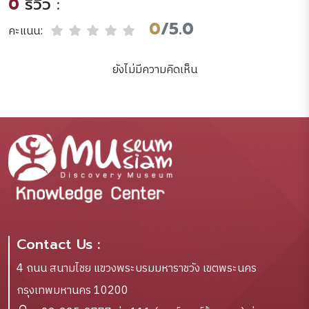
0
รีวิว
:
monuments and 758
illustrations, 112 in
0
/5.0
คะแนน:
colour /texts by Ernst
J. Grube ... [et al.] ;
ยังไม่มีความคิดเห็น
edited by George
Michell.
Contact Us :
4 ถนน สนามไชย แขวงพระบรมมหาราชวัง เขตพระนคร
กรุงเทพมหานคร 10200