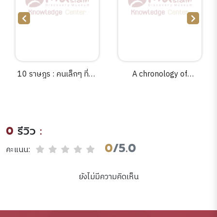
10 ราษฎร : คนเล็กๆ ที่ยิ่ง
A chronology of
ใหญ่บนหนทาง
architecture :a cultural
ประชาธิปไตย /cเรื่อง เฉลิม
timeline from stone
พล จั่นระยับ ; ภาพ เฉลิม
circles to skyscrapers
พล จั่นระยับ.
/John Zukowsky.
0
รีวิว
:
0
/5.0
คะแนน:
ยังไม่มีความคิดเห็น