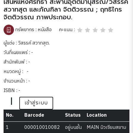
เสน่ห์แห่งศรัทธา สะพานอุตตมานุสรณ์/วิสรรค์
สวาทสุต และภัณฑิลา จิตติวรรณ ; ฤทธิไกร
จิตติวรรณ ภาพประกอบ.
คะแนน :
ทรัพยากร :
หนังสือ
ผู้แต่ง : วิสรรค์ สวาทสุต.
วันที่เผยแพร่ : -
สำนักพิมพ์ : -
หมวดหมู่ :
-
จำนวนหน้า : -
ISBN : -
|
เข้าสู่ระบบ
No.
Barcode
Status
Location
1
000010010082
อยู่บนชั้น
MAIN มิวเซียมสยาม