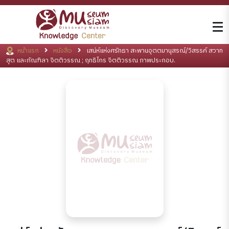
หน้าแรก
หนังสือ
เสน่ห์แห่งศรัทธา สะพานอุตตมานุสรณ์/วิสรรค์ สวาท
สุต และภัณฑิลา จิตติวรรณ ; ฤทธิไกร จิตติวรรณ ภาพประกอบ.