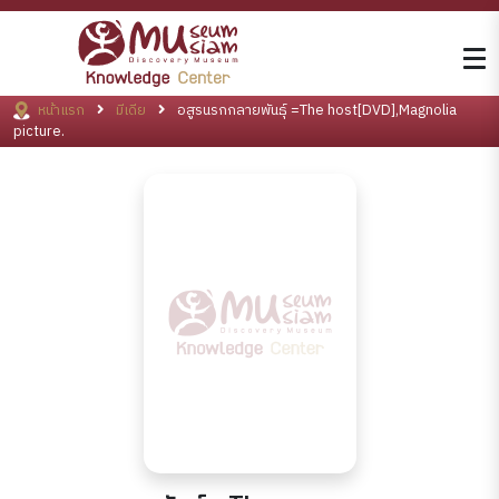
หน้าแรก
มีเดีย
อสูรนรกกลายพันธุ์ =The host[DVD],Magnolia
picture.