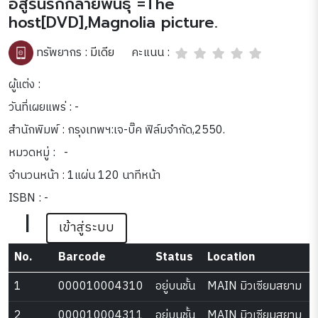
อสูรนรกกลายพันธุ์ =The
host[DVD],Magnolia picture.
คะแนน :
ทรัพยากร :
มีเดีย
ผู้แต่ง :
วันที่เผยแพร่ : -
สำนักพิมพ์ : กรุงเทพฯ:เจ-บิ๊ค ฟิล์มจำกัด,2550.
หมวดหมู่ :
-
จำนวนหน้า : 1แผ่น 120 นาทีหน้า
ISBN : -
|
เข้าสู่ระบบ
No.
Barcode
Status
Location
1
000010004310
อยู่บนชั้น
MAIN มิวเซียมสยาม
2
000010004311
อยู่บนชั้น
MAIN มิวเซียมสยาม