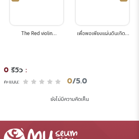
ed violin
เพื่อพอเพียงแผ่นดินเกิด6
หลักฐานประวัต
rding]=ไวโอลิ
ตอนวิกฤตบ้านเมือง ใน
ในต่างประเทศ
ons Gate Films
สามจังหวัดภาคใต้.
สถาบันพิพิธ
f a New Line
เรียนรู้แห่ง
nal ; Channel
0
รีวิว
:
s ; Telefilm
present ; a
0
/5.0
คะแนน:
ombus
a/Mikado
ยังไม่มีความคิดเห็น
n ; a film by
s Girard ;
ed by Niv
 directed by
ranc