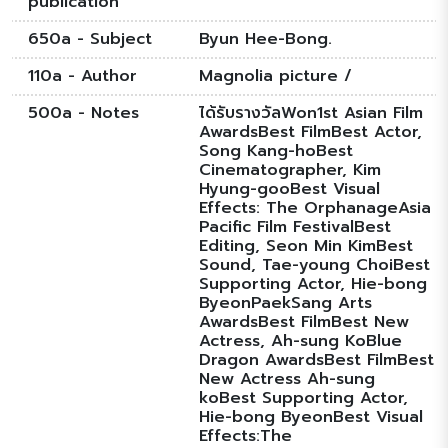
publication
650a - Subject
Byun Hee-Bong.
110a - Author
Magnolia picture /
500a - Notes
ได้รับรางวัลWon1st Asian Film
AwardsBest FilmBest Actor,
Song Kang-hoBest
Cinematographer, Kim
Hyung-gooBest Visual
Effects: The OrphanageAsia
Pacific Film FestivalBest
Editing, Seon Min KimBest
Sound, Tae-young ChoiBest
Supporting Actor, Hie-bong
ByeonPaekSang Arts
AwardsBest FilmBest New
Actress, Ah-sung KoBlue
Dragon AwardsBest FilmBest
New Actress Ah-sung
koBest Supporting Actor,
Hie-bong ByeonBest Visual
Effects:The