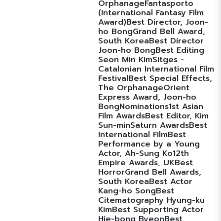
OrphanageFantasporto
(International Fantasy Film
Award)Best Director, Joon-
ho BongGrand Bell Award,
South KoreaBest Director
Joon-ho BongBest Editing
Seon Min KimSitges -
Catalonian International Film
FestivalBest Special Effects,
The OrphanageOrient
Express Award, Joon-ho
BongNominations1st Asian
Film AwardsBest Editor, Kim
Sun-minSaturn AwardsBest
International FilmBest
Performance by a Young
Actor, Ah-Sung Ko12th
Empire Awards, UKBest
HorrorGrand Bell Awards,
South KoreaBest Actor
Kang-ho SongBest
Citematography Hyung-ku
KimBest Supporting Actor
Hie-bong ByeonBest