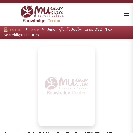
หน้าแรก
มีเดีย
Juno =จูโน่...โจ๋ป่องใจเกินร้อย[DVD] /Fox
Searchlight Pictures.