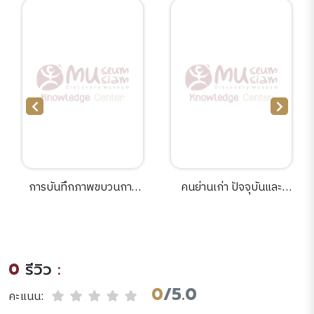
การบันทึกภาพขบวนการ
คนย่านเก่า ปัจจุบันและ
พยุหยาตราทางชลมารคใน
อนาคตรำพึง รำพัน..โดยคน
งานพระราชพิธีเสด็จพระ
บางลำพู วันอาทิตย์ที่ 24
นาชดำเนินถวายผ้ากฐิน
มกราคม พ.ศ.2559.
เนื่องในโอกาสมหามงคล
0
รีวิว
:
เฉลิมชนมพรรษา 80
พรรษา 5 ธันวามคม
0
/5.0
คะแนน:
2550.