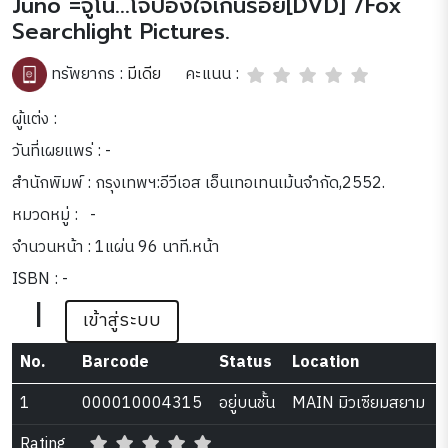
Juno =จูโน่...โจ๋ป่องใจเกินร้อย[DVD] /Fox
Searchlight Pictures.
คะแนน :
ทรัพยากร :
มีเดีย
ผู้แต่ง :
วันที่เผยแพร่ : -
สำนักพิมพ์ : กรุงเทพฯ:อีวีเอส เอ็นเทอเทนเม้นจำกัด,2552.
หมวดหมู่ :
-
จำนวนหน้า : 1แผ่น 96 นาที.หน้า
ISBN : -
|
เข้าสู่ระบบ
No.
Barcode
Status
Location
1
000010004315
อยู่บนชั้น
MAIN มิวเซียมสยาม
Rating