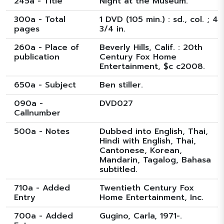
245a - Title
Night at the Museum.
300a - Total
1 DVD (105 min.) : sd., col. ; 4
pages
3/4 in.
260a - Place of
Beverly Hills, Calif. : 20th
publication
Century Fox Home
Entertainment, $c c2008.
650a - Subject
Ben stiller.
090a -
DVD027
Callnumber
500a - Notes
Dubbed into English, Thai,
Hindi with English, Thai,
Cantonese, Korean,
Mandarin, Tagalog, Bahasa
subtitled.
710a - Added
Twentieth Century Fox
Entry
Home Entertainment, Inc.
700a - Added
Gugino, Carla, 1971-.