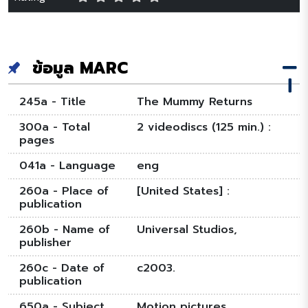
ข้อมูล MARC
245a - Title
The Mummy Returns
300a - Total
2 videodiscs (125 min.) :
pages
041a - Language
eng
260a - Place of
[United States] :
publication
260b - Name of
Universal Studios,
publisher
260c - Date of
c2003.
publication
650a - Subject
Motion pictures.