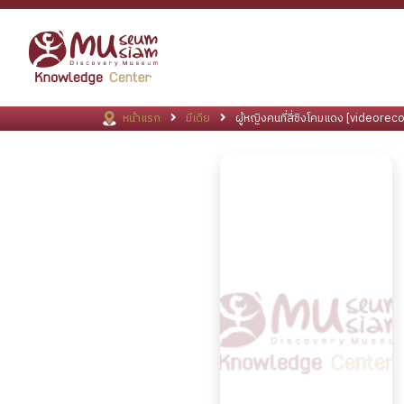
หน้าแรก
มีเดีย
ผู้หญิงคนที่สี่ชิงโคมแดง [videor