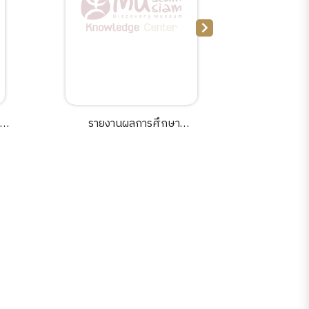
รายงานผลการศึกษา
ประชุม
าร
Museum Siam InsightWise
พระบ
Study (Phase II).
จุลจอมเกล้
บริหารราชก
พิพิธภัณ