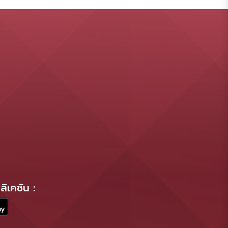
ิเคชัน :