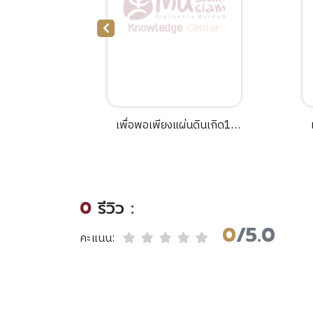
ขบวนการ
เพื่อพอเพียงแผ่นดินเกิด12
มารคในงาน
ตอนพิพิธภัณฑ์จันเสน สร้างคน
ระนาชดำเนิน
สร้างความรู้.
งในโอกาสมหา
รรษา 80
0
รีวิว
:
คม 2550.
0
/5.0
คะแนน: