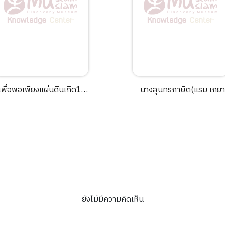
เพื่อพอเพียงแผ่นดินเกิด16
นางสุนทรภาษิต(แรม เกยา
ตอน "บ้านบุ" บ้านช่างย่าน
นนท์) /สถาบันพิพิธภัณฑ์ก
บางกอก.
เรียนรู้แห่งชาติ[CD].
ยังไม่มีความคิดเห็น