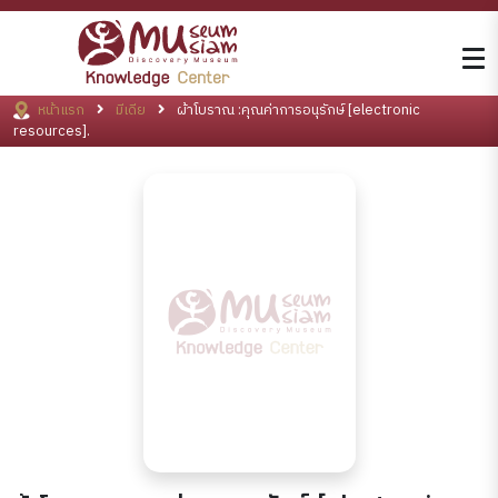
หน้าแรก
มีเดีย
ผ้าโบราณ :คุณค่าการอนุรักษ์ [electronic
resources].