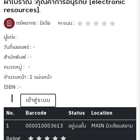
ผ้าโบราณ :คุณค่าการอนุรักษ์ [electronic
resources].
คะแนน :
ทรัพยากร :
มีเดีย
ผู้แต่ง :
วันที่เผยแพร่ : -
สำนักพิมพ์ : -
หมวดหมู่ :
-
จำนวนหน้า : 1 แผ่นหน้า
ISBN : -
|
เข้าสู่ระบบ
No.
Barcode
Status
Location
1
000010003613
อยู่บนชั้น
MAIN มิวเซียมสยาม
Rating