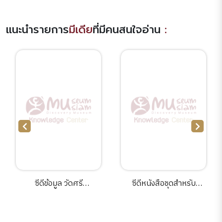
แนะนำรายการ
มีเดีย
ที่มีคนสนใจอ่าน
:
ซีดีข้อมูล วัดศรี
ซีดีหนังสือชุดสำหรับ
สุทธาวาส[electronic
เยาวชน :หนังสือประสม
resources].
เฉลิมพระเกียรติ.