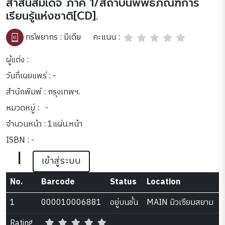
สาส์นสมเด็จ ภาค 1/สถาบันพิพิธภัณฑ์การ
เรียนรู้แห่งชาติ[CD].
คะแนน :
ทรัพยากร :
มีเดีย
ผู้แต่ง :
วันที่เผยแพร่ : -
สำนักพิมพ์ : กรุงเทพฯ.
หมวดหมู่ :
-
จำนวนหน้า : 1แผ่น.หน้า
ISBN : -
|
เข้าสู่ระบบ
No.
Barcode
Status
Location
1
000010006881
อยู่บนชั้น
MAIN มิวเซียมสยาม
Rating