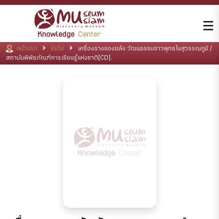
หน้าแรก
มีเดีย
เครื่องรางของขลัง วัฒนธรรมชาวพุทธในสุวรรณภูมิ /
สถาบันพิพิธภัณฑ์การเรียนรู้แห่งชาติ[CD].