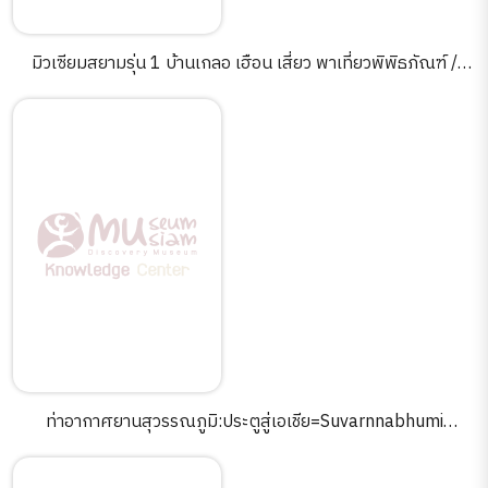
มิวเซียมสยามรุ่น 1 บ้านเกลอ เฮือน เสี่ยว พาเที่ยวพิพิธภัณฑ์ /
สถาบันพิพิธภัณฑ์การเรียนรู้แห่งชาติ[CD].
ท่าอากาศยานสุวรรณภูมิ:ประตูสู่เอเชีย=Suvarnnabhumi
Airport:gateway to Asia[CD].