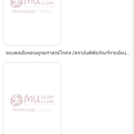
จอมพลเรือหลวงยุทธศาสตร์โกศล /สถาบันพิพิธภัณฑ์การเรียนรู้
แห่งชาติ[CD].