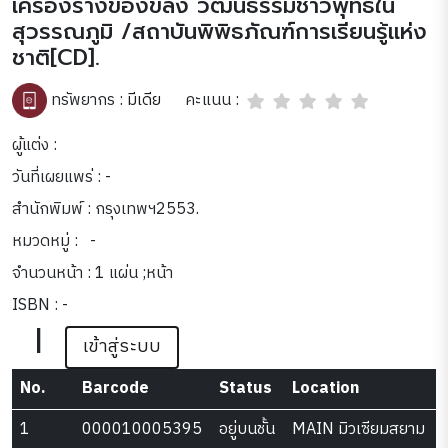
เครื่องรางของขลัง วัฒนธรรมชาวพุทธใน
สุวรรณภูมิ /สถาบันพิพิธภัณฑ์การเรียนรู้แห่ง
ชาติ[CD].
คะแนน :
ทรัพยากร :
มีเดีย
ผู้แต่ง :
วันที่เผยแพร่ : -
สำนักพิมพ์ : กรุงเทพฯ2553.
หมวดหมู่ :
-
จำนวนหน้า : 1 แผ่น ;หน้า
ISBN : -
|
เข้าสู่ระบบ
No.
Barcode
Status
Location
1
000010005395
อยู่บนชั้น
MAIN มิวเซียมสยาม