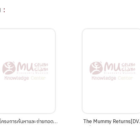
าน
:
โครงการค้นหาและถ่ายทอด
The Mummy Returns[DV
ูมิปัญญาท้องถิ่น ตอน:การทำ
=ฟื้นชีพกองทัพมัมมี่ล้างโลก
ครื่องปั้นดินเผา บ้านทุ่งหลวง