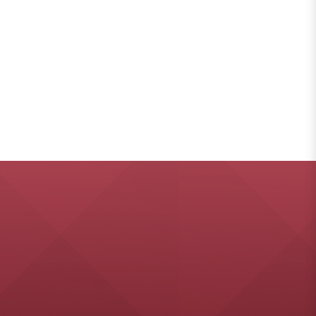
สถาบันวิจั