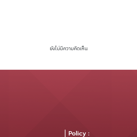
อ.คีรีมาศ จ.สุโขทัย.[CD].
ยังไม่มีความคิดเห็น
Policy :