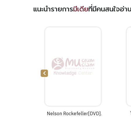
แนะนำรายการ
มีเดีย
ที่มีคนสนใจอ่
a[DVD]
Nelson Rockefeller[DVD].
ctures.
ภ
เ