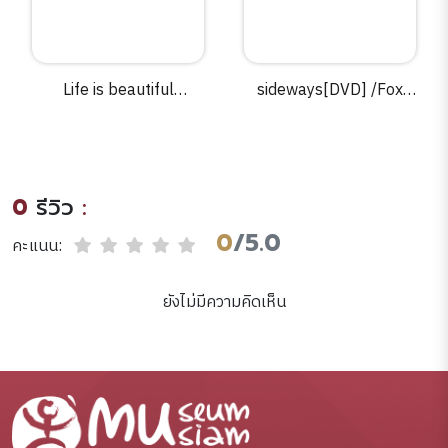
Life is beautiful
sideways[DVD] /Fox
[videorecording] = La
Searchlight.
vita e bella /producers,
Gianluigi Braschi, Mario
Cotone, Elda Ferri ;
0
รีวิว
:
director, Roberto
Benigni ; script writers,
0
/5.0
คะแนน:
Vincenzo Cerami,
Roberto Benigni.
ยังไม่มีความคิดเห็น