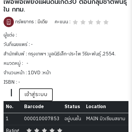
เพื่อพอเพียงแผ่นดินเกิด30 ตอนกลุ่มชาติพันธุ์
ใน กทม.
คะแนน :
ทรัพยากร :
มีเดีย
ผู้แต่ง :
วันที่เผยแพร่ : -
สำนักพิมพ์ : กรุงเทพฯ :มูลนิธิเล็ก-ประไพ วิริยะพันธุ์ ,2554.
หมวดหมู่ :
-
จำนวนหน้า : 1DVD :หน้า
ISBN : -
|
เข้าสู่ระบบ
No.
Barcode
Status
Location
1
000010007853
อยู่บนชั้น
MAIN มิวเซียมสยาม
Rating